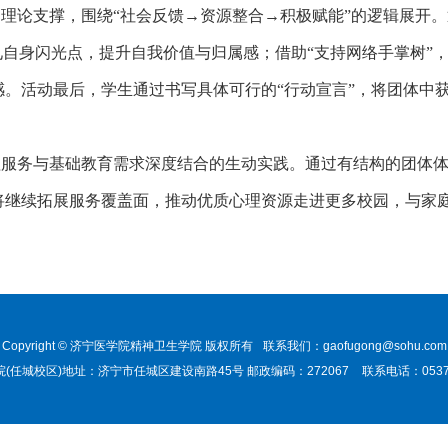
为理论支撑，围绕
“社会反馈→资源整合→积极赋能”的逻辑展开。
见自身闪光点，提升自我价值与归属感；借助“支持网络手掌树”
。活动最后，学生通过书写具体可行的“行动宣言”，将团体中
理服务与基础教育需求深度结合的生动实践。通过有结构的团体
将继续拓展服务覆盖面，推动优质心理资源走进更多校园，与家
Copyright © 济宁医学院精神卫生学院 版权所有
联系我们：gaofugong@sohu.com
(任城校区)地址：济宁市任城区建设南路45号 邮政编码：272067
联系电话：0537-