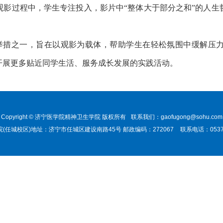
观影过程中，学生专注投入，影片中
“整体大于部分之和”的人
列举措之一，旨在以观影为载体，帮助学生在轻松氛围中缓解压
开展更多贴近同学生活、服务成长发展的实践活动。
Copyright © 济宁医学院精神卫生学院 版权所有
联系我们：gaofugong@sohu.com
(任城校区)地址：济宁市任城区建设南路45号 邮政编码：272067
联系电话：0537-